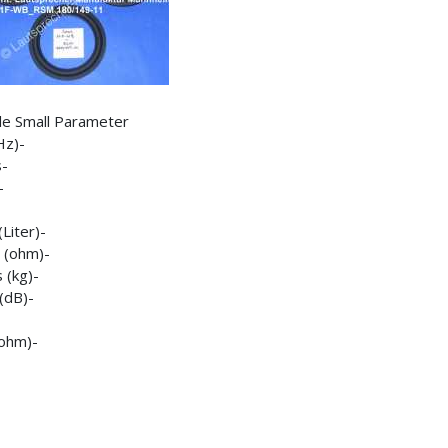
le Small Parameter
Hz)-
-
-
-
(Liter)-
 (ohm)-
 (kg)-
(dB)-
ohm)-