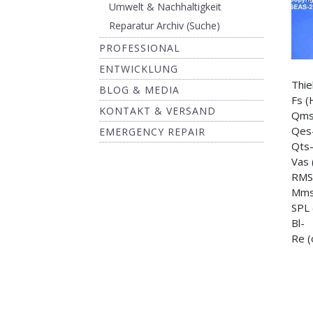
Umwelt & Nachhaltigkeit
Reparatur Archiv (Suche)
PROFESSIONAL
ENTWICKLUNG
Thie
BLOG & MEDIA
Fs (
KONTAKT & VERSAND
Qms
Qes
EMERGENCY REPAIR
Qts
Vas 
RMS
Mms
SPL 
Bl-
Re (