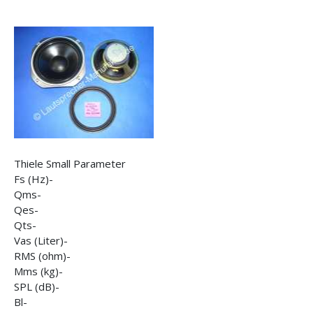
Thiele Small Parameter
Fs (Hz)-
Qms-
Qes-
Qts-
Vas (Liter)-
RMS (ohm)-
Mms (kg)-
SPL (dB)-
Bl-